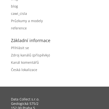
blog
cawi_cisla
Průzkumy a modely
reference
Základní informace
Přihlásit se
Zdroj kanálů (příspěvky)
Kanál komentářů
Česká lokalizace
Data Collect s.r.o.
Geologická 575/2
152 00 Praha 5