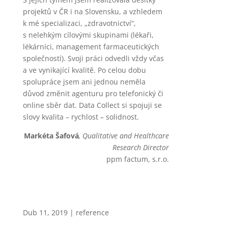
projektů v ČR i na Slovensku, a vzhledem
k mé specializaci, „zdravotnictví“,
s nelehkým cílovými skupinami (lékaři,
lékárníci, management farmaceutických
společností). Svoji práci odvedli vždy včas
a ve vynikající kvalitě. Po celou dobu
spolupráce jsem ani jednou neměla
důvod změnit agenturu pro telefonický či
online sběr dat. Data Collect si spojuji se
slovy kvalita – rychlost – solidnost.
Markéta Šafová
, Qualitative and Healthcare
Research Director
ppm factum, s.r.o.
Dub 11, 2019
|
reference