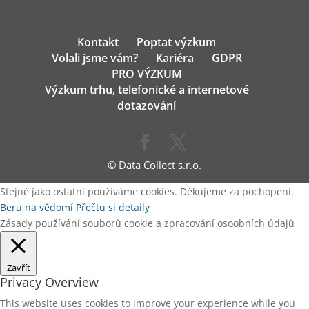
Kontakt
Poptat výzkum
Volali jsme vám?
Kariéra
GDPR
PRO VÝZKUM
Výzkum trhu, telefonické a internetové
dotazování
© Data Collect s.r.o.
Stejně jako ostatní používáme cookies. Děkujeme za pochopení.
Beru na vědomí
Přečtu si detaily
Zásady používání souborů cookie a zpracování osoobních údajů
Zavřít
Privacy Overview
This website uses cookies to improve your experience while you